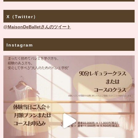
X（Twitter）
@MaisonDeBalletさんのツイート
Instagram