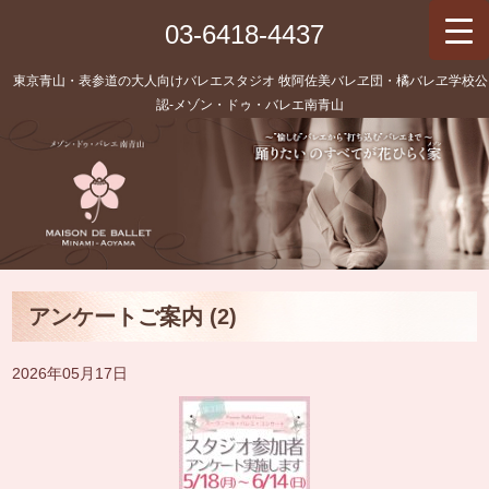
03-6418-4437
東京青山・表参道の大人向けバレエスタジオ 牧阿佐美バレヱ団・橘バレヱ学校公
認‐メゾン・ドゥ・バレエ南青山
アンケートご案内 (2)
2026年05月17日