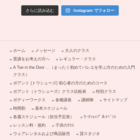
さらに読み込む
Instagram でフォロー
ホーム
メッセージ
大人のクラス
受講をお考えの方へ
レギュラー・クラス
A Toe in the Door …（まったく初めてバレエを学ぶ方のための入門
クラス）
ポアント (トウシューズ) 初心者の方のためのコース
ポアント（トウシューズ）クラス比較表
特別クラス
ボディーワークス
各種講座
講師陣
サイトマップ
時間割
基本スケジュール
各週スケジュール（担当予定表）
ﾜｰｸｼｮｯﾌﾟ＆ｲﾍﾞﾝﾄ
レッスン料・規約
子供のｸﾗｽ
ウェアレンタルおよび商品販売
貸スタジオ