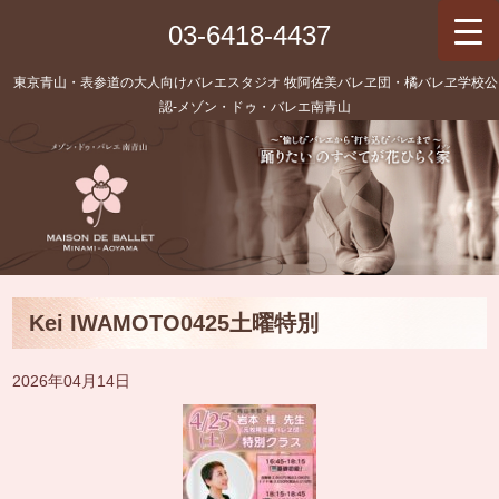
03-6418-4437
東京青山・表参道の大人向けバレエスタジオ 牧阿佐美バレヱ団・橘バレヱ学校公
認‐メゾン・ドゥ・バレエ南青山
Kei IWAMOTO0425土曜特別
2026年04月14日