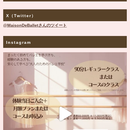
X（Twitter）
@MaisonDeBalletさんのツイート
Instagram