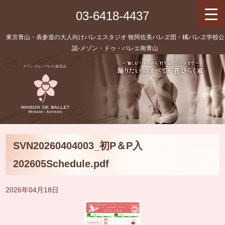
03-6418-4437
東京青山・表参道の大人向けバレエスタジオ 牧阿佐美バレヱ団・橘バレヱ学校公
認‐メゾン・ドゥ・バレエ南青山
SVN20260404003_初P＆P入
202605Schedule.pdf
2026年04月18日