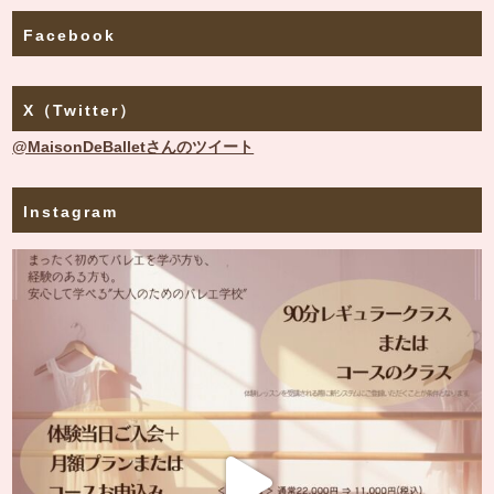
Facebook
X（Twitter）
@MaisonDeBalletさんのツイート
Instagram