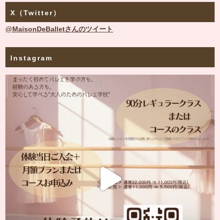
X（Twitter）
@MaisonDeBalletさんのツイート
Instagram