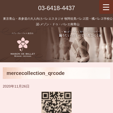
03-6418-4437
東京青山・表参道の大人向けバレエスタジオ 牧阿佐美バレヱ団・橘バレヱ学校公
認‐メゾン・ドゥ・バレエ南青山
mercecollection_qrcode
2020年11月26日