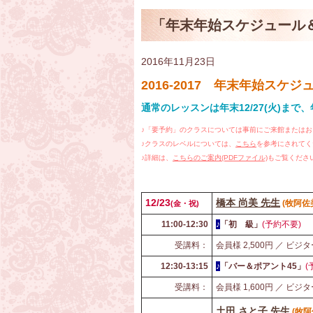
「年末年始スケジュール
2016年11月23日
2016‐2017 年末年始ス
通常のレッスンは
年末12/27(火)まで、
♪「要予約」のクラスについては事前にご来館またはお電話(
♪クラスのレベルについては、
こちら
を参考にされてく
♪詳細は、
こちらのご案内(PDFファイル)
もご覧くださ
12/23
橋本 尚美 先生
(
牧阿佐
(
金・祝)
11:00-12:30
♪
「初 級」
(予約不要)
受講料：
会員様 2,500円 ／ ビジタ
12:30-13:15
♪
「バー＆ポアント45」
(
受講料：
会員様 1,600円 ／ ビジタ
土田 さと子 先生
(
牧阿