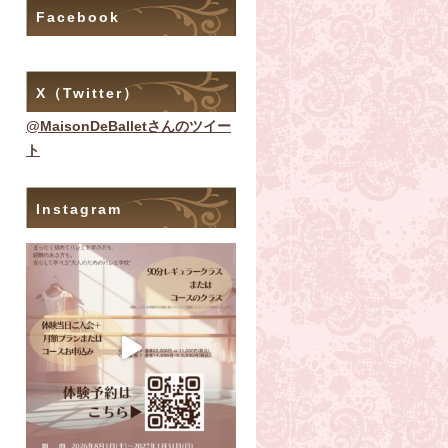
Facebook
X（Twitter）
@MaisonDeBalletさんのツイー
ト
Instagram