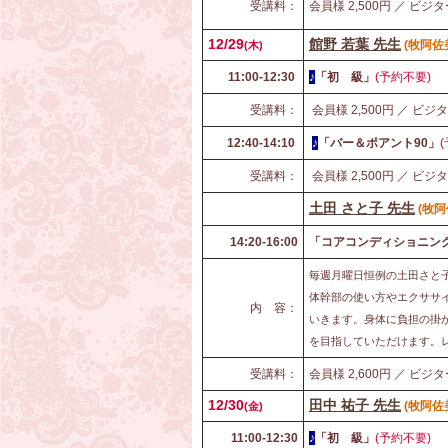
受講料：
会員様 2,500円 ／ ビジタ
12/29
館野 若葉 先生
(牧阿佐
(
木)
11:00-12:30
♪
「初 級」
(予約不要)
受講料：
会員様 2,500円 ／ ビジタ
12:40-14:10
♪
「バー＆ポアント90」
受講料：
会員様 2,500円 ／ ビジタ
土田 さと子 先生
(牧
14:20-16:00
「コアコンディショニン
毎週月曜日恒例の土田さと子
体幹部の使い方やエクササ
内 容：
いきます。身体に負担の掛
を目指していただけます。
受講料：
会員様 2,600円 ／ ビジタ
12/30
田中 祐子 先生
(牧阿佐
(
金)
11:00-12:30
♪
「初 級」
(予約不要)