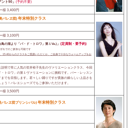
ント90」
(予約不要)
ー様 3,400円
年末特別クラス
美バレヱ団)
ー様 3,100円
」
(
定員制・要予約)
白鳥の湖より「パ・ド・トロワ」第１Va.)
いずれでのご参加も可能です
、15:40からのクラスをご受講いただくか、ご自身で十分なウォームアップをお
な説明で常に人気の笠井裕子先生のヴァリエーションクラス、今回
ド・トロワ」の第１ヴァリエーションに挑戦です。バー・レッスン
すまでを目指します。若々しい踊りですが貴族の娘らしい上品さを
しょう！バレエシューズでもご参加いただけます。
ー様 3,500円
年末特別クラス
美バレヱ団プリンシパル)