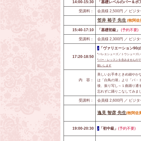
14:00-15:30
「基礎レベルのバー＆ポア
受講料：
会員様 2,500円 ／ ビジタ
笠井 裕子 先生
(牧阿佐
15:40-17:10
「基礎初級」
(予約不要)
受講料：
会員様 2,300円 ／ ビジタ
♪
「ヴァリエーション90
(
*バレエシューズ／トウシューズ
17:20-18:50
*
バー・レッスンを含みませんので
願いします
美しいお手本ときめ細やか
内 容：
は「白鳥の湖」より「パ・
後、振り写し～１曲踊り通
忘れずに踊りこなしてみま
受講料：
会員様 2,600円 ／ ビジタ
逸見 智彦 先生
(牧阿佐
19:00-20:30
♪
「初中級」
(予約不要)