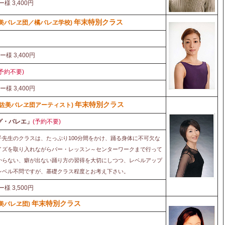
ー様 3,400円
年末特別クラス
美バレヱ団／橘バレヱ学校)
ー様 3,400円
(予約不要)
ー様 3,400円
年末特別クラス
阿佐美バレヱ団アーティスト)
グ・バレエ」
(予約不要)
先生のクラスは、たっぷり100分間をかけ、踊る身体に不可欠な
イズを取り入れながらバー・レッスン～センターワークまで行って
からない、癖が出ない踊り方の習得を大切にしつつ、レベルアップ
レベル不問ですが、基礎クラス程度とお考え下さい。
ー様 3,500円
年末特別クラス
美バレヱ団)