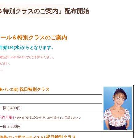
＆特別クラスのご案内」配布開始
ケジュール＆特別クラスのご案内
年始1/4(水)から
となります。
03-6418-4437)でご予約ください。
ださい。
い。
祝日特別クラス
美バレヱ団)
ー様 3,400円
予約不要)
*
できるだけ11:00のクラスから続けてご受講ください
ー様 2,200円
祝日特別クラス
佐美バレヱ団アーティスト)