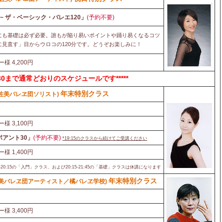
~ ザ・ベーシック・バレエ120」
(予約不要)
にも基礎は必ず必要。誰もが陥り易いポイントや踊り易くなるコツ
見直す」目からウロコの120分です。どうぞお楽しみに！
ー様 4,200円
火)15:30まで通常どおりのスケジュールです*****
年末特別クラス
阿佐美バレヱ団ソリスト)
ー様 3,100円
アント30」
(予約不要)
*19:15
のクラスから続けてご受講ください
ー様 1,400円
-20:15の「入門」クラス、および20:15-21:45の「基礎」クラスは休講になります
年末特別クラス
美バレヱ団アーティスト／橘バレヱ学校)
ー様 3,400円