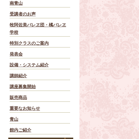
南青山
受講者のお声
牧阿佐美バレヱ団・橘バレヱ
学校
特別クラスのご案内
発表会
設備・システム紹介
講師紹介
講座募集開始
販売商品
重要なお知らせ
青山
館内ご紹介