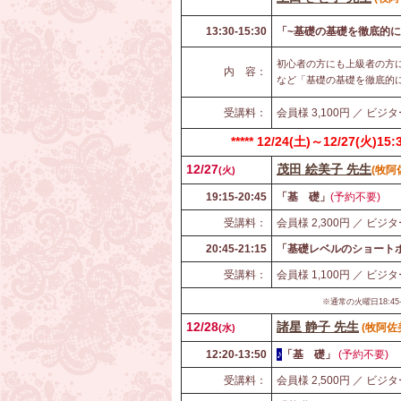
13:30-15:30
「~基礎の基礎を徹底的に
初心者の方にも上級者の方
内 容：
など「基礎の基礎を徹底的に
受講料：
会員様 3,100円 ／ ビジタ
***** 12/24(土)～12/27(
12/27
茂田 絵美子 先生
(牧
(
火)
19:15-20:45
「基 礎」
(予約不要)
受講料：
会員様 2,300円 ／ ビジタ
20:45-21:15
「基礎レベルのショートポ
受講料：
会員様 1,100円 ／ ビジタ
※通常の火曜日18:45
12/28
諸星 静子 先生
(
牧阿佐
(
水)
12:20-13:50
♪
「基 礎」
(予約不要)
受講料：
会員様 2,500円 ／ ビジタ