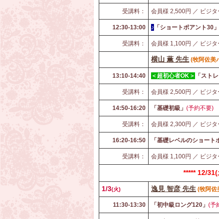
受講料：
会員様 2,500円 ／ ビジタ
12:30-13:00
♪
「ショートポアント30
受講料：
会員様 1,100円 ／ ビジタ
横山 薫 先生
(牧阿佐美
13:10-14:40
＜超初心者OK＞
「ストレ
受講料：
会員様 2,500円 ／ ビジタ
14:50-16:20
「基礎初級」
(予約不要)
受講料：
会員様 2,300円 ／ ビジタ
16:20-16:50
「基礎レベルのショートポ
受講料：
会員様 1,100円 ／ ビジタ
***** 12
1/3
逸見 智彦 先生
(
牧阿佐
(
火)
11:30-13:30
「初中級ロング120」
(予