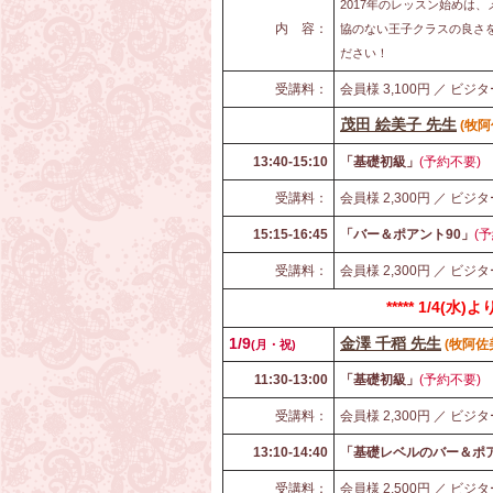
2017年のレッスン始めは
内 容：
協のない王子クラスの良さ
ださい！
受講料：
会員様 3,100円 ／ ビジタ
茂田 絵美子 先生
(
牧阿
13:40-15:10
「基礎初級」
(予約不要)
受講料：
会員様 2,300円 ／ ビジタ
15:15-16:45
「バー＆ポアント90」
(
受講料：
会員様 2,300円 ／ ビジタ
***** 1/4
1/9
金澤 千
稻
先生
(
牧阿佐
(
月・祝)
11:30-13:00
「基礎初級」
(予約不要)
受講料：
会員様 2,300円 ／ ビジタ
13:10-14:40
「基礎レベルのバー＆ポア
受講料：
会員様 2,500円 ／ ビジタ