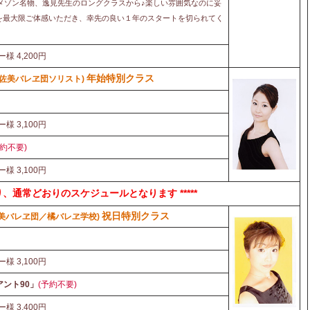
、メゾン名物、逸見先生のロングクラスから♪楽しい雰囲気なのに妥
を最大限ご体感いただき、幸先の良い１年のスタートを切られてく
ー様 4,200円
年始特別クラス
佐美バレヱ団ソリスト)
ー様 3,100円
予約不要)
ー様 3,100円
(水)より、通常どおりのスケジュールとなります *****
祝日特別クラス
美バレヱ団／橘バレヱ学校)
ー様 3,100円
ント90」
(予約不要)
ー様 3,400円