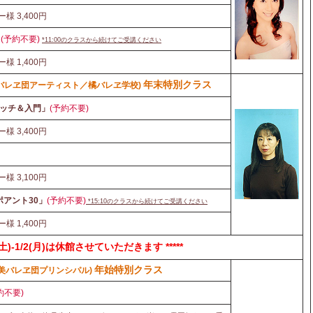
ー様 3,400円
」
(予約不要)
*11:00
のクラスから続けてご受講ください
ー様 1,400円
年末特別クラス
バレヱ団アーティスト／橘バレヱ学校)
ッチ＆入門」
(予約不要)
ー様 3,400円
ー様 3,100円
アント30」
(予約不要)
*15:10
のクラスから続けてご受講ください
ー様 1,400円
/31(土)-1/2(月)は休館させていただきます *****
年始特別クラス
美バレヱ団プリンシパル)
約不要)