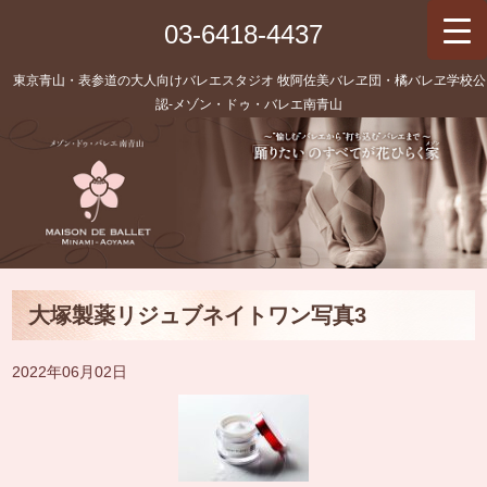
03-6418-4437
東京青山・表参道の大人向けバレエスタジオ 牧阿佐美バレヱ団・橘バレヱ学校公
認‐メゾン・ドゥ・バレエ南青山
大塚製薬リジュブネイトワン写真3
2022年06月02日