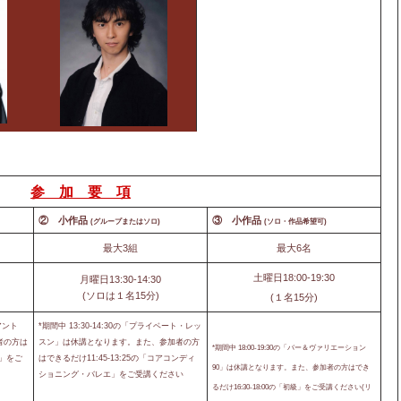
参 加 要 項
② 小作品
③ 小作品
(グループまたはソロ)
(ソロ・作品希望可)
最大3組
最大6名
土曜日18:00-19:30
月曜日13:30-14:30
(ソロは１名15分)
(１名15分)
アント
*期間中 13:30-14:30の「プライベート・レッ
者の方は
スン」は休講となります。また、参加者の方
*期間中 18:00-19:30の「バー＆ヴァリエーション
級」をご
はできるだけ11:45-13:25の「コアコンディ
90」は休講となります。また、参加者の方はでき
ショニング・バレエ」をご受講ください
るだけ16:30-18:00の「初級」をご受講ください(リ