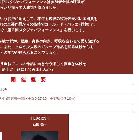
１回スタジオパフォーマンスは参加者全員の呼吸が
ったり揃って大成功を収めました。
いうお声に応えして、本年も現役の牧阿佐美バレエ団員を
れの全幕作品からの抜粋でコール・ド・バレエ
(
群舞)
と、
で「第２回スタジオパフォーマンス」を行います。
を放つ群舞。動線、身体の向き、呼吸を合わせて踊り遂げる
。
また、ソロや少人数のグループ作品を踊る経験からも
くの学びが得られることでしょう。
り重ねて１つの作品に向き合う楽しく貴重な体験を、
是非ご一緒にしてみませんか？
開 催 概 要
後上演
ジオ
(東京都中野区中野6-27-13 中野駅徒歩10分)
‡ LUCIEN ‡
石田 亮一