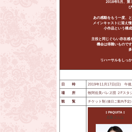
2018
年5月、第
ぴ
あの感動をもう一度、と
メインキャストに迎え憧
小作品という構成
主役と同じぐらい存在感
機会は得難いものです
多
リハーサルをしっか
日 時
2019年11月17日(日) 午
場 所
牧阿佐美バレヱ団 ２Fスタ
観 覧
チケット制
(後日ご案内予定)
‡ PAQUITA ‡
佐藤 かんな