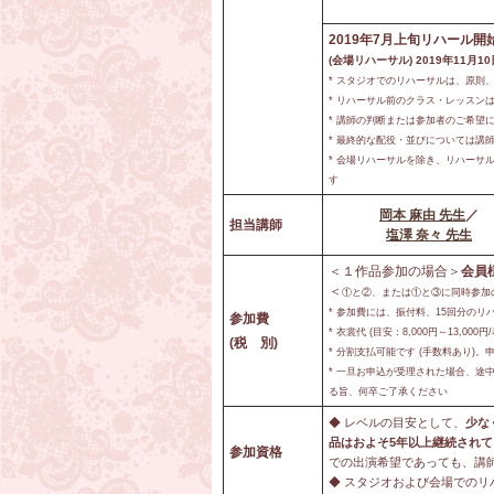
2019年7月上旬リハール開
(会場リハーサル) 2019年11月10日
* スタジオでのリハーサルは、原則
* リハーサル前のクラス・レッスン
* 講師の判断または参加者のご希望に
* 最終的な配役・並びについては講
* 会場リハーサルを除き、リハーサル場
す
岡本 麻由 先生
／
担当講師
塩澤 奈々 先生
＜１作品参加の場合＞
会員様
＜
①と②、または①と③に同時参加
* 参加費には、振付料、15回分の
参加費
* 衣裳代 (目安：8,000円～13,
(税 別)
* 分割支払可能です (手数料あり)
* 一旦お申込が受理された場合、
る旨、何卒ご了承ください
◆ レベルの目安として、
少な
品はおよそ5年以上継続されて
参加資格
での出演希望であっても、講
◆ スタジオおよび会場でのリ