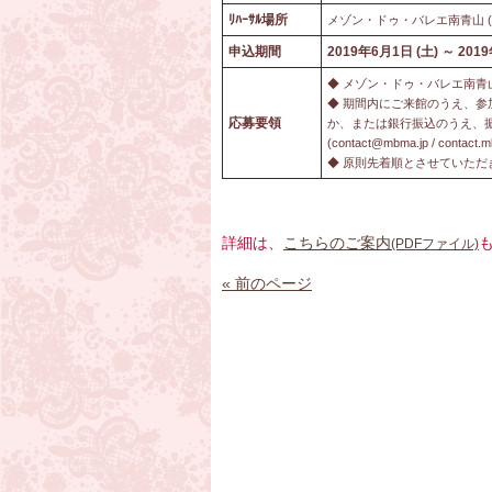
ﾘﾊｰｻﾙ場所
メゾン・ドゥ・バレエ南青山 (東
申込期間
2019年6月1日 (土) ～ 201
◆ メゾン・ドゥ・バレエ南青
◆ 期間内にご来館のうえ、参
応募要領
か、または銀行振込のうえ、振込を証
(contact@mbma.jp / con
◆ 原則先着順とさせていた
詳細は、
こちらのご案内
(PDFファイル)
« 前のページ