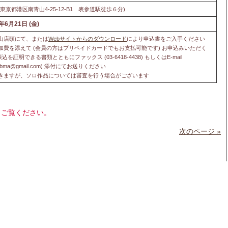
京都港区南青山4-25-12-B1 表参道駅徒歩６分)
9年6月21日 (金)
山店頭にて、または
Webサイトからのダウンロード
により申込書をご入手ください
加費を添えて (会員の方はプリペイドカードでもお支払可能です) お申込みいただく
明できる書類とともにファックス (03-6418-4438) もしくはE-mail
tact.mbma@gmail.com) 添付にてお送りください
だきますが、ソロ作品については審査を行う場合がございます
もご覧ください。
次のページ »