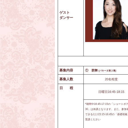
ゲスト
ダンサー
募集内容
① 群舞
(パキータ第２幕)
募集人数
20名程度
日 程
日曜日16:45-18:15
*期間中16:45-17:15の「ショートポ
30」は休講となります。また、参加
できるだけ15:15-16:45の「基礎初
受講ください