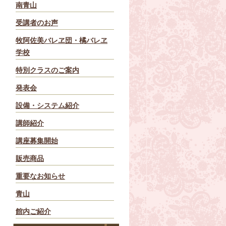
南青山
受講者のお声
牧阿佐美バレヱ団・橘バレヱ
学校
特別クラスのご案内
発表会
設備・システム紹介
講師紹介
講座募集開始
販売商品
重要なお知らせ
青山
館内ご紹介