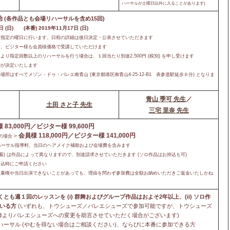
ハーサルが土曜日以外に入ることがあります)
始
(各作品とも会場リハーサルを含め15回)
 (日) (本番) 2019年11月17日 (日)
、指定の曜日に行います。日程の詳細は後日決定・公表させていただきます
は、ビジター様も会員様価格で受講していただけます
より指定回数以上のリハーサルを行う場合は、１回当たり別途2,500円 (税別) を申し受けます
師が決定いたします
所はすべてメゾン・ドゥ・バレエ南青山 (東京都港区南青山4-25-12-B1 表参道駅徒歩６分) となりま
青山 季可 先生
／
土田 さと子 先生
三宅 里奈 先生
 83,000円／ビジター様 99,600円
＞
会員様 118,000円／ビジター様 141,000円
の場合
リハーサル指導料、当日のヘアメイク補助および会場費を含みます
000円/着) は作品によって異なりますので、別途請求させていただきます (ソロ作品はお持込も可)
。申込時にご申請ください
途中棄権や当日出演できないことがあっても、理由を問わず参加費は全額お納めいただきご返金いたしかね
くとも週１回のレッスンを (i) 群舞およびグループ作品はおよそ2年以上、(ii) ソロ作
いる方
(いずれも、トウシューズ／バレエシューズで参加可能ですが、トウシューズ
師よりバレエシューズへの変更を助言させていただく場合がございます)
ハーサル (やむを得ない場合はご相談ください)、ならびに本番に参加できる方