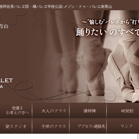
牧阿佐美バレヱ団・橘バレヱ学校公認‐メゾン・ドゥ・バレエ南青山