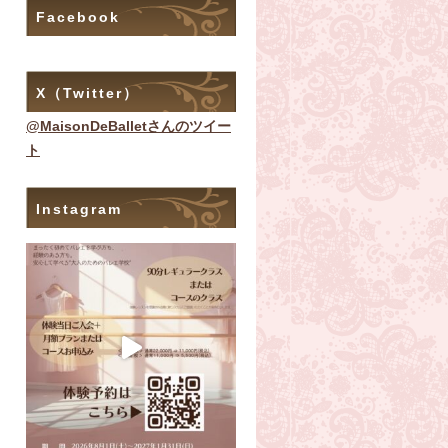
Facebook
X（Twitter）
@MaisonDeBalletさんのツイー
ト
Instagram