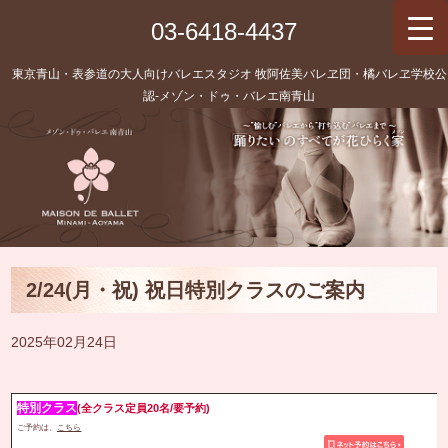
03-6418-4437
東京青山・表参道の大人向けバレエスタジオ 牧阿佐美バレヱ団・橘バレヱ学校公
認‐メゾン・ドゥ・バレエ南青山
2/24(月・祝) 祝日特別クラスのご案内
2025年02月24日
特別クラス
(全クラス定員20名/要予約)
ご予約は、
こちら