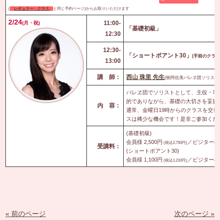
(
「
レギュラー・クラス
」
と同じ予約ページ)からお取りいただけます
2
/24
11:00-
(月・祝)
「基礎初級」
12:30
12:30-
「ショートポアント30」
(手前のクラス
13:00
講 師：
西山 珠里
先生
(
牧阿佐美バレヱ団ソリスト
バレヱ団でソリストとして、主役・準
的でありながら、基礎の大切さを妥協
内 容：
通常、金曜日19時からのクラスを交
スは稀少な機会です！
是非ご参加くだ
(基礎初級)
会員様 2,500円
／ビジター様 3
(税込2,750円)
受講料：
(ショートポアント30)
会員様 1,100円
／ビジター様 1
(税込1,210円)
« 前のページ
次のページ »