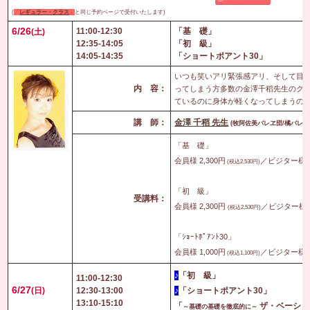
(
「
レギュラー・クラス
」
と同じ予約ページで受付いたします)
6/26
11:00-12:30
「基 礎」
(土)
12:35-14:05
「初 級」
14:05-14:35
「ショートポアント30」
いつも笑いアリ緊張感アリ、そして目
内 容：
ってしまう方多数の金澤千稻先生のク
ているのに身体が軽くなってしまうの
講 師：
金澤 千稻 先生
(
牧阿佐美バレヱ団/橘バレヱ
「基 礎」
会員様 2,300円
／ビジター様 3
(税込2,530円)
「初 級」
受講料：
会員様 2,300円
／ビジター様 3
(税込2,530円)
「ｼｮｰﾄﾎﾟｱﾝﾄ30」
会員様 1,000円
／ビジター様 1
(税込1,100円)
♪
「初 級」
11:00-12:30
6/27
(日)
12:30-13:00
♪
「ショートポアント30」
13:10-15:10
「
ザ・ベーシッ
～基礎の基礎を徹底的に～