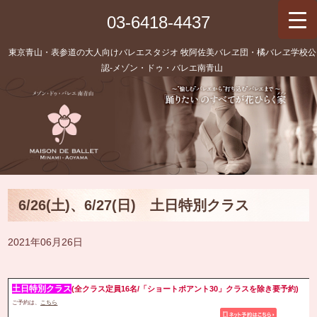
03-6418-4437
東京青山・表参道の大人向けバレエスタジオ 牧阿佐美バレヱ団・橘バレヱ学校公
認‐メゾン・ドゥ・バレエ南青山
6/26(土)、6/27(日) 土日特別クラス
2021年06月26日
土日特別クラス
(全クラス定員16名/「ショートポアント30」クラスを除き要予約)
ご予約は、
こちら