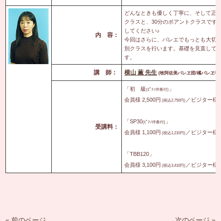
どんなときも優しく丁寧に、そして正
クラスと、30分のポアントクラスです
してください♪
内 容：
今回はさらに、
バレエでもっとも大切な
別クラスを行います。基礎を見直して
す。
講 師：
横山 薫 先生
(
牧阿佐美バレヱ団/橘バレヱ学校
「初 級
」
(ﾋﾟｱﾉ伴奏付)
会員様 2,500円
／ビジター様 3
(税込2,750円)
「SP30
」
(ﾋﾟｱﾉ伴奏付)
受講料：
会員様 1,100円
／ビジター様 1
(税込1,210円)
「TBB120」
会員様 3,100円
／ビジター様 4
(税込3,410円)
« 前のページ
次のページ »