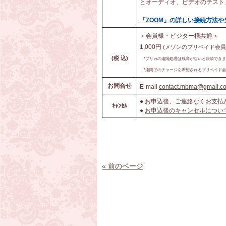
とオーディオ、ビデオのテスト
「ZOOM」の詳しい接続方法
＜会員様・ビジター様共通＞
1,000円
(メゾンのプリペイド会員
(
税 込)
*プリカの遠隔処理は残高がないと決済できま
*遠隔でのチャージを希望されるプリペイド
お問合せ
E-mail
contact.mbma@gmail.c
● お申込後、ご連絡なくお支
ｷｬﾝｾﾙ
●
お申込後のキャンセルについ
« 前のページ