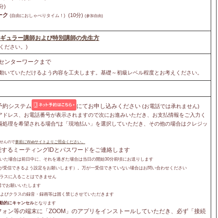
分)
ーク
(10分)
(自由におしゃべりタイム！)
(参加自由)
レギュラー講師および特別講師の先生方
ください。)
センターワークまで
け動いていただけるよう内容を工夫します。基礎～初級レベル程度とお考えください。
b予約システム
にてお申し込みください
(お電話では承れません)
アドレス、お電話番号が表示されますので次にお進みいただき、お支払情報をご入力く
隔処理を希望される場合*は「現地払い」を選択していただき、その他の場合はクレジッ
せんので
事前にWebサイトよりご照会ください。
続するミーティングIDとパスワードをご連絡します
だいた場合は前日中に、それを過ぎた場合は当日の開始30分前頃にお送りします
からのメールが受信できるよう設定をお願いします）。万が一受信できていない場合はお問い合わせください
クラスに入ることはできません
講でお願いいたします
、およびクラスの録音・録画等は固く禁じさせていただきます
動的にキャンセル
となります
フォン等の端末に「ZOOM」のアプリをインストールしていただき、必ず「接続