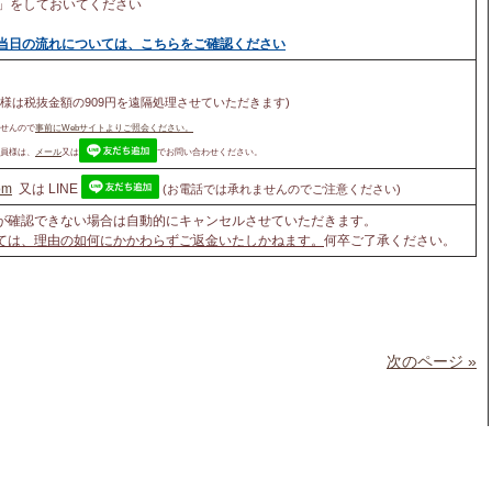
」をしておいてください
や当日の流れについては、こちらをご確認ください
様は税抜金額の909円を遠隔処理させていただきます)
せんので
事前にWebサイトよりご照会ください。
会員様は、
メール
又は
でお問い合わせください。
om
又は LINE
(お電話では承れませんのでご注意ください)
払が確認できない場合は自動的にキャンセルさせていただきます。
ては、理由の如何にかかわらずご返金いたしかねます。
何卒ご了承ください。
次のページ »