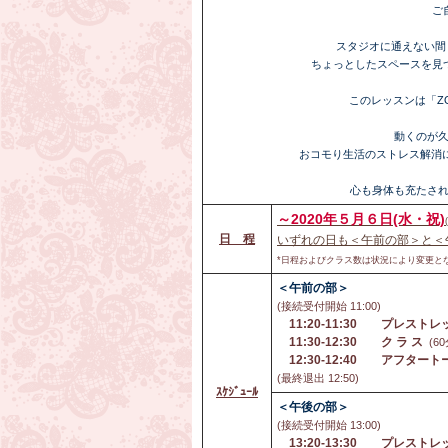
ご
スタジオに通えない間
ちょっとしたスペースを見
このレッスンは「Z
動くのが
おコモり生活のストレス解消
心も身体も充たさ
～2020年５月６日(水・祝)
日 程
いずれの日も＜午前の部＞と＜
*日程およびクラス数は状況により変更と
＜午前の部＞
(接続受付開始 11:00)
11:20-11:30
プレストレ
11:30-12:30
ク ラ ス
(60
12:30-12:40
アフタート
(最終退出 12:50)
ｽｹｼﾞｭｰﾙ
＜午後の部＞
(接続受付開始 13:00)
13:20-13:30
プレストレ