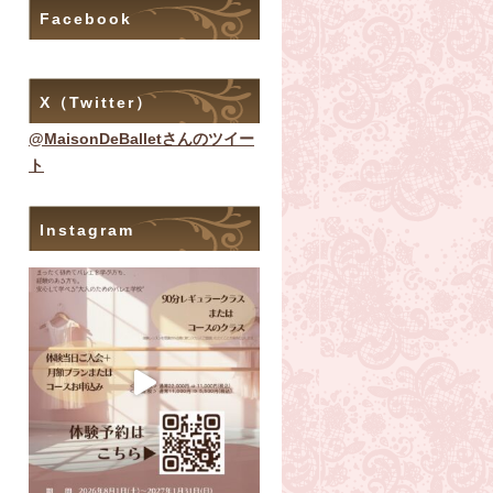
Facebook
X（Twitter）
@MaisonDeBalletさんのツイー
ト
Instagram