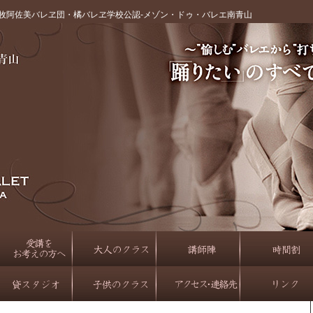
牧阿佐美バレヱ団・橘バレヱ学校公認‐メゾン・ドゥ・バレエ南青山