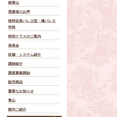
南青山
受講者のお声
牧阿佐美バレヱ団・橘バレヱ
学校
特別クラスのご案内
発表会
設備・システム紹介
講師紹介
講座募集開始
販売商品
重要なお知らせ
青山
館内ご紹介