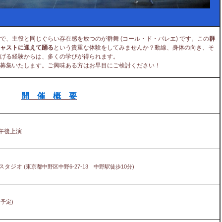
、主役と同じぐらい存在感を放つのが群舞 (コール・ド・バレエ) です。この
群
ャストに迎えて踊る
という貴重な体験をしてみませんか？動線、身体の向き、そ
げる経験からは、多くの学びが得られます。
募集いたします。ご興味ある方はお早目にご検討ください！
開 催 概 要
 午後上演
Fスタジオ
(東京都中野区中野6-27-13 中野駅徒歩10分)
予定)