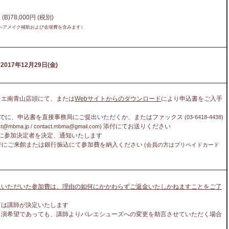
(B)78,000円 (税別)
ヘアメイク補助および会場費を含みます）
2017年12月29日
(
金)
レエ南青山店頭にて、または
Webサイトからのダウンロード
により申込書をご入手
9日までに、申込書を直接事務局にご提出いただくか、またはファックス
(03-6418-4438)
添付にてお送りください
ct@mbma.jp / contact.mbma@gmail.com)
までに参加決定者を決定、通知いたします
日までにご来館または銀行振込にて参加費を納入ください
(会員の方はプリペイドカード
入いただいた参加費は、理由の如何にかかわらずご返金いたしかねますことをご了
ては講師が決定いたします
出演希望であっても、講師よりバレエシューズへの変更を助言させていただく場合