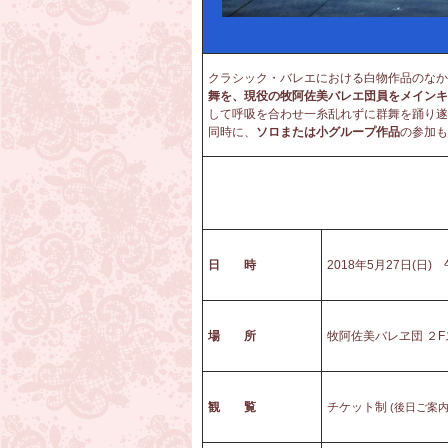
クラシック・バレエにおける白物作品のなかで
舞を、現役の牧阿佐美バレエ団員をメインキ
して呼吸を合わせ一糸乱れずに群舞を踊り遂
同時に、
ソロまたは小グループ作品
の参加も
日 時
2018年5月27日(日)
場 所
牧阿佐美バレヱ団 ２
観 覧
チケット制
(後日ご案内