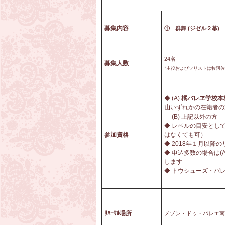
募集内容
① 群舞
(
ジゼル２幕)
24名
募集人数
*主役およびソリストは牧阿
◆ (A)
橘バレヱ学校本
山
いずれかの在籍者の
(B) 上記以外の方
◆ レベルの目安とし
参加資格
はなくても可）
◆ 2018年１月以降
◆ 申込多数の場合は
します
◆ トウシューズ・バ
ﾘﾊｰｻﾙ場所
メゾン・ドゥ・バレエ南青山