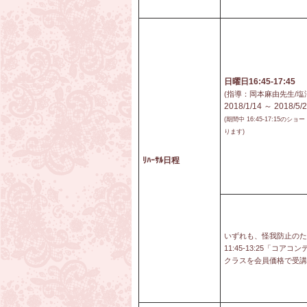
日曜日16:45-17:45
(指導：岡本麻由先生/塩
2018/1/14 ～ 2018
(期間中 16:45-17:15の
ります)
ﾘﾊｰｻﾙ日程
いずれも、怪我防止のため
11:45-13:25「
クラスを会員価格で受講