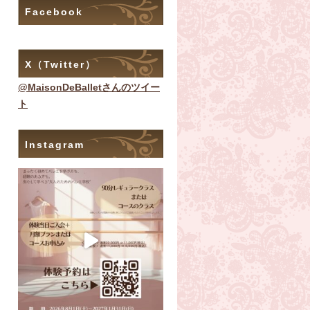
Facebook
X（Twitter）
@MaisonDeBalletさんのツイー
ト
Instagram