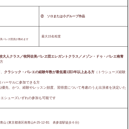
②
ソロ
または
小グループ作品
最大15名程度
佐美バレヱ団員が務めます
校大人クラス／牧阿佐美バレヱ団エレガントクラス／メゾン・ドゥ・バレエ南青
方
て、
クラシック・バレエの経験年数が最低週1回3年以上ある方
（トウシューズ経験
のリハーサルに参加できる方
(A)優先、かつ、経験やレッスン頻度、習得度について考慮のうえ出演者を決定いた
レエシューズいずれの参加も可能です
 (東京都港区南青山4-25-12-B1 表参道駅徒歩６分)