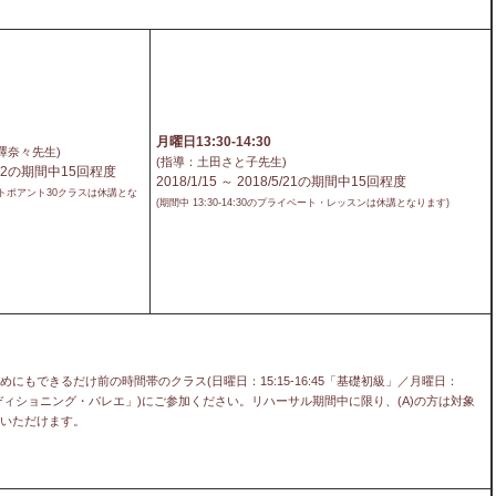
月曜日13:30-14:30
澤奈々先生)
(指導：土田さと子先生)
/5/22の期間中15回程度
2018/1/15 ～ 2018/5/21の期間中15回程度
ショートポアント30クラスは休講とな
(期間中 13:30-14:30のプライベート・レッスンは休講となります)
にもできるだけ前の時間帯のクラス(日曜日：15:15-16:45「基礎初級」／月曜日：
コアコンディショニング・バレエ」)にご参加ください。リハーサル期間中に限り、(A)の方は対象
いただけます。