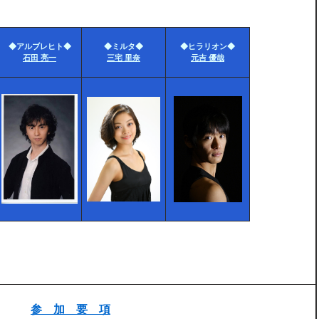
◆アルブレヒト◆
◆ミルタ◆
◆ヒラリオン◆
石田 亮一
三宅 里奈
元吉 優哉
参 加 要 項