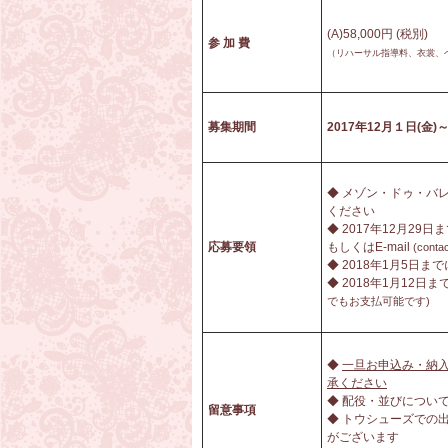
(A)58,000円 (税別) 
参 加 費
（リハーサル指導料、衣裳、
募集期間
2017
年12月１日
(
金)
～
◆ メゾン・ドゥ・バ
ください
◆ 2017年12月2
応募要領
もしくはE-mail
(conta
◆ 2018年1月5日
◆ 2018年1月12
でもお支払可能です)
◆
一旦お申込み・納
承ください
◆ 配役・並びについ
留意事項
◆ トウシューズでの
がございます