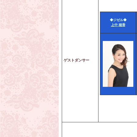
◆ジゼル◆
上中 穂香
ゲストダンサー