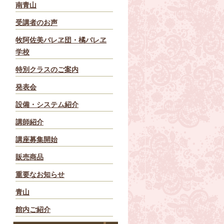
南青山
受講者のお声
牧阿佐美バレヱ団・橘バレヱ
学校
特別クラスのご案内
発表会
設備・システム紹介
講師紹介
講座募集開始
販売商品
重要なお知らせ
青山
館内ご紹介