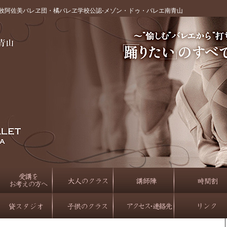
牧阿佐美バレヱ団・橘バレヱ学校公認‐メゾン・ドゥ・バレエ南青山