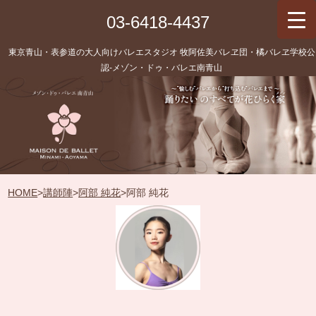
03-6418-4437
東京青山・表参道の大人向けバレエスタジオ 牧阿佐美バレヱ団・橘バレヱ学校公
認‐メゾン・ドゥ・バレエ南青山
HOME
>
講師陣
>
阿部 純花
>
阿部 純花