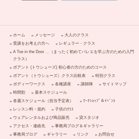
ホーム
メッセージ
大人のクラス
受講をお考えの方へ
レギュラー・クラス
A Toe in the Door …（まったく初めてバレエを学ぶ方のための入門
クラス）
ポアント (トウシューズ) 初心者の方のためのコース
ポアント（トウシューズ）クラス比較表
特別クラス
ボディーワークス
各種講座
講師陣
サイトマップ
時間割
基本スケジュール
各週スケジュール（担当予定表）
ﾜｰｸｼｮｯﾌﾟ＆ｲﾍﾞﾝﾄ
レッスン料・規約
子供のｸﾗｽ
ウェアレンタルおよび商品販売
貸スタジオ
アクセス・連絡先
事務局ブログ＆ギャラリー
事務局ブログ
ギャラリー
リンク
お問合せ