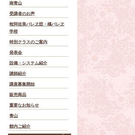
南青山
受講者のお声
牧阿佐美バレヱ団・橘バレヱ
学校
特別クラスのご案内
発表会
設備・システム紹介
講師紹介
講座募集開始
販売商品
重要なお知らせ
青山
館内ご紹介