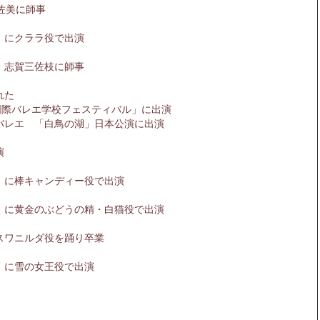
佐美に師事
」にクララ役で出演
・志賀三佐枝に師事
された
国際バレエ学校フェスティバル」に出演
バレエ 「白鳥の湖」日本公演に出演
演
」に棒キャンディー役で出演
」に黄金のぶどうの精・白猫役で出演
スワニルダ役を踊り卒業
」に雪の女王役で出演