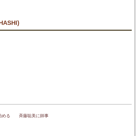
HASHI)
を始める 斉藤聡美に師事