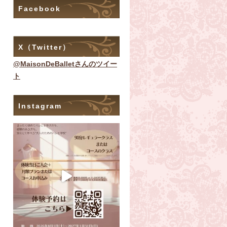
Facebook
X（Twitter）
@MaisonDeBalletさんのツイー
ト
Instagram