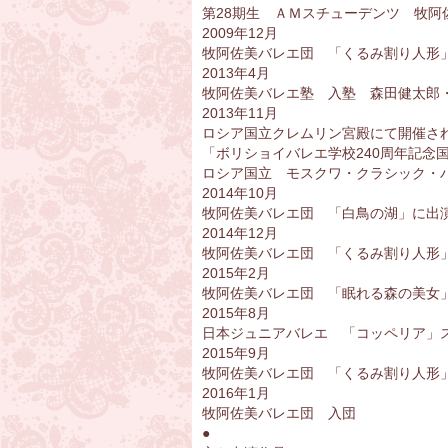
第28期生 ＡＭスチューデンツ 牧阿
2009年12月
牧阿佐美バレエ団 「くるみ割り人形
2013年4月
牧阿佐美バレエ塾 入塾 森田健太郎
2013年11月
ロシア国立クレムリン宮殿にて開催
「ボリショイバレエ学校240周年記念
ロシア国立 モスクワ・クラシック・
2014年10月
牧阿佐美バレエ団 「白鳥の湖」に出
2014年12月
牧阿佐美バレエ団 「くるみ割り人形
2015年2月
牧阿佐美バレエ団 「眠れる森の美女
2015年8月
日本ジュニアバレエ 「コッペリア」
2015年9月
牧阿佐美バレエ団 「くるみ割り人形
2016年1月
牧阿佐美バレエ団 入団
●