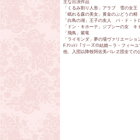
主な出演作品
「くるみ割り人形」アラブ 雪の女王
「眠れる森の美女」黄金のぶどうの精
「白鳥の湖」王子の友人 パ・ド・ト
「ドン・キホーテ」ジプシーの女 キ
「飛鳥」紫竜
「ライモンダ」夢の場ヴァリエーショ
F.ｱｼｭﾄﾝ「リーズの結婚～ラ・フィーユマ
他、入団以降牧阿佐美バレヱ団全ての