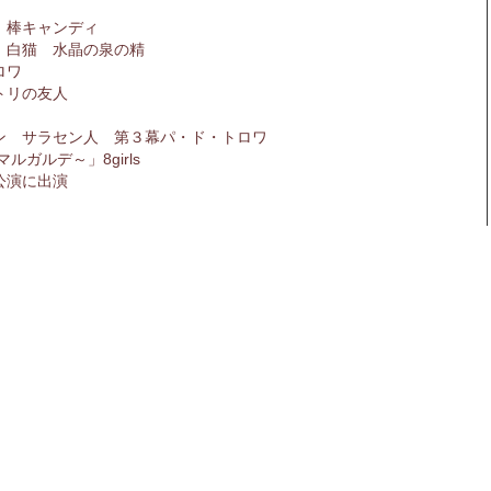
 棒キャンディ
 白猫 水晶の泉の精
ロワ
トリの友人
ン サラセン人 第３幕パ・ド・トロワ
ルガルデ～」8girls
公演に出演