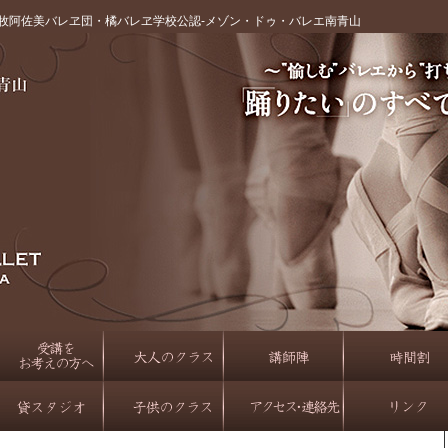
牧阿佐美バレヱ団・橘バレヱ学校公認‐メゾン・ドゥ・バレエ南青山