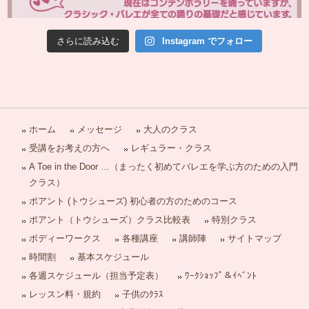
さらに読み込む
Instagram でフォロー
ホーム
メッセージ
大人のクラス
受講をお考えの方へ
レギュラー・クラス
A Toe in the Door …（まったく初めてバレエを学ぶ方のための入門
クラス）
ポアント (トウシューズ) 初心者の方のためのコース
ポアント（トウシューズ）クラス比較表
特別クラス
ボディーワークス
各種講座
講師陣
サイトマップ
時間割
基本スケジュール
各週スケジュール（担当予定表）
ﾜｰｸｼｮｯﾌﾟ＆ｲﾍﾞﾝﾄ
レッスン料・規約
子供のｸﾗｽ