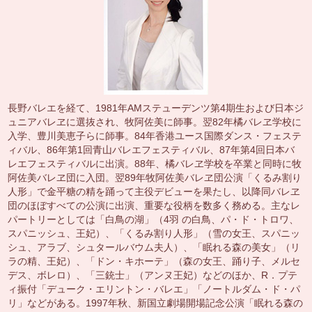
長野バレエを経て、1981年AMステューデンツ第4期生および日本ジ
ュニアバレヱに選抜され、牧阿佐美に師事。翌82年橘バレヱ学校に
入学、豊川美恵子らに師事。84年香港ユース国際ダンス・フェステ
ィバル、86年第1回青山バレエフェスティバル、87年第4回日本バ
レエフェスティバルに出演。88年、橘バレヱ学校を卒業と同時に牧
阿佐美バレヱ団に入団。翌89年牧阿佐美バレヱ団公演「くるみ割り
人形」で金平糖の精を踊って主役デビューを果たし、以降同バレヱ
団のほぼすべての公演に出演、重要な役柄を数多く務める。主なレ
パートリーとしては「白鳥の湖」（4羽 の白鳥、パ・ド・トロワ、
スパニッシュ、王妃）、「くるみ割り人形」（雪の女王、スパニッ
シュ、アラブ、シュタールバウム夫人）、「眠れる森の美女」（リ
ラの精、王妃）、「ドン・キホーテ」（森の女王、踊り子、メルセ
デス、ボレロ）、「三銃士」（アンヌ王妃）などのほか、R．プテ
ィ振付「デューク・エリントン・バレエ」「ノートルダム・ド・パ
リ」などがある。1997年秋、新国立劇場開場記念公演「眠れる森の