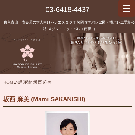
03-6418-4437
東京青山・表参道の大人向けバレエスタジオ 牧阿佐美バレヱ団・橘バレヱ学校公
認‐メゾン・ドゥ・バレエ南青山
HOME
>
講師陣
>
坂西 麻美
坂西 麻美 (Mami SAKANISHI)