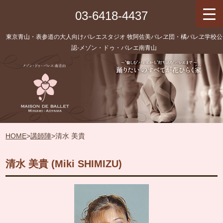
03-6418-4437
東京青山・表参道の大人向けバレエスタジオ 牧阿佐美バレヱ団・橘バレヱ学校公
認‐メゾン・ドゥ・バレエ南青山
HOME
>
講師陣
>
清水 美貴
清水 美貴 (Miki SHIMIZU)