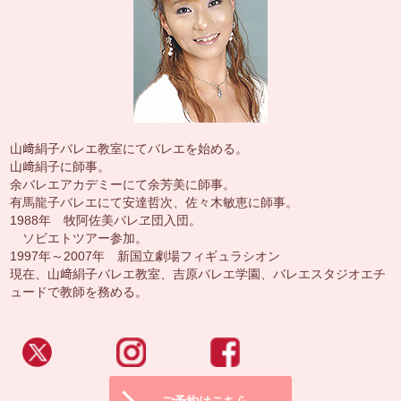
山﨑絹子バレエ教室にてバレエを始める。
山﨑絹子に師事。
余バレエアカデミーにて余芳美に師事。
有馬龍子バレエにて安達哲次、佐々木敏恵に師事。
1988
年 牧阿佐美バレヱ団入団。
ソビエトツアー参加。
1997
年～
2007
年 新国立劇場フィギュラシオン
現在、山﨑絹子バレエ教室、吉原バレエ学園、バレエスタジオエチ
ュードで教師を務める。