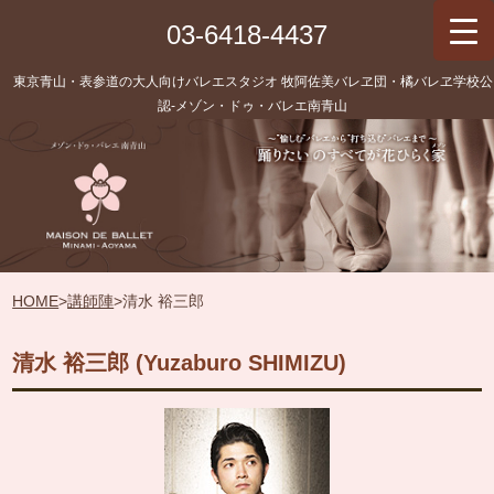
03-6418-4437
東京青山・表参道の大人向けバレエスタジオ 牧阿佐美バレヱ団・橘バレヱ学校公
認‐メゾン・ドゥ・バレエ南青山
HOME
>
講師陣
>
清水 裕三郎
清水 裕三郎 (Yuzaburo SHIMIZU)