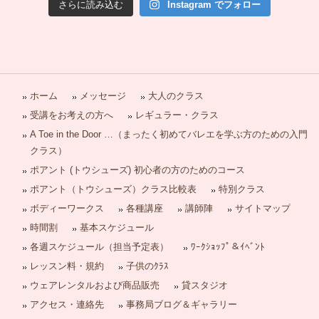
さらに読み込む
Instagram でフォロー
ホーム
メッセージ
大人のクラス
受講をお考えの方へ
レギュラー・クラス
A Toe in the Door …（まったく初めてバレエを学ぶ方のための入門
クラス）
ポアント (トウシューズ) 初心者の方のためのコース
ポアント（トウシューズ）クラス比較表
特別クラス
ボディーワークス
各種講座
講師陣
サイトマップ
時間割
基本スケジュール
各週スケジュール（担当予定表）
ﾜｰｸｼｮｯﾌﾟ＆ｲﾍﾞﾝﾄ
レッスン料・規約
子供のｸﾗｽ
ウェアレンタルおよび商品販売
貸スタジオ
アクセス・連絡先
事務局ブログ＆ギャラリー