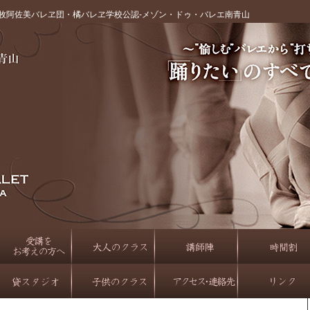
牧阿佐美バレヱ団・橘バレヱ学校公認‐メゾン・ドゥ・バレエ南青山