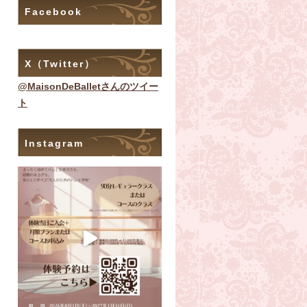
Facebook
X（Twitter）
@MaisonDeBalletさんのツイー
ト
Instagram