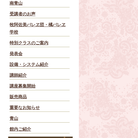
南青山
受講者のお声
牧阿佐美バレヱ団・橘バレヱ
学校
特別クラスのご案内
発表会
設備・システム紹介
講師紹介
講座募集開始
販売商品
重要なお知らせ
青山
館内ご紹介