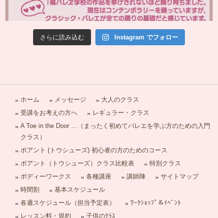
さらに読み込む
Instagram でフォロー
ホーム
メッセージ
大人のクラス
受講をお考えの方へ
レギュラー・クラス
A Toe in the Door …（まったく初めてバレエを学ぶ方のための入門
クラス）
ポアント (トウシューズ) 初心者の方のためのコース
ポアント（トウシューズ）クラス比較表
特別クラス
ボディーワークス
各種講座
講師陣
サイトマップ
時間割
基本スケジュール
各週スケジュール（担当予定表）
ﾜｰｸｼｮｯﾌﾟ＆ｲﾍﾞﾝﾄ
レッスン料・規約
子供のｸﾗｽ