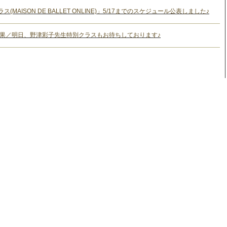
AISON DE BALLET ONLINE)」5/17までのスケジュール公表しました♪
効果／明日、野津彩子先生特別クラスもお待ちしております♪