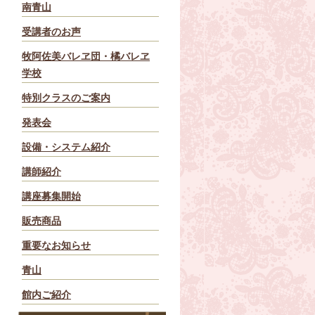
南青山
受講者のお声
牧阿佐美バレヱ団・橘バレヱ
学校
特別クラスのご案内
発表会
設備・システム紹介
講師紹介
講座募集開始
販売商品
重要なお知らせ
青山
館内ご紹介