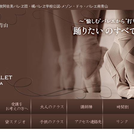
牧阿佐美バレヱ団・橘バレヱ学校公認‐メゾン・ドゥ・バレエ南青山