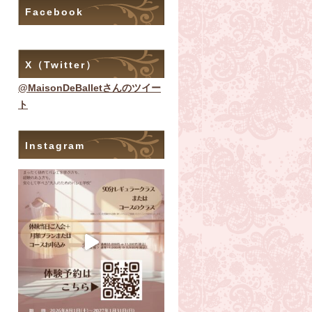
Facebook
X（Twitter）
@MaisonDeBalletさんのツイー
ト
Instagram