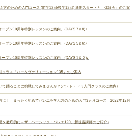
ぶ方のための入門コース (前半12回/後半12回) 新期スタートと「体験会」のご案
) 「オープン10周年特別レッスンのご案内」(DAYS 7＆8)♪
) 「オープン10周年特別レッスンのご案内」(DAYS 5＆6)♪
) 「オープン10周年特別レッスンのご案内」(DAYS 1＆２)♪
6:35 特別クラス「バー＆ヴァリエーション135」のご案内
いて踊ることに挑戦してみませんか？(パ・ド・ドゥ入門クラスのご案内)
に！「まったく初めてバレエを学ぶ方のための入門3ヵ月コース」2022年12月
礎を徹底的に～ザ・ベーシック・バレエ120」新担当講師のご紹介♪