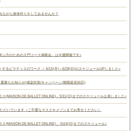
♪
みながら身体作りをしてみませんか？
学ぶ方のための入門コース体験会」は今週開催です♪
トするピラティスのワーク ／ 6/15(月)～6/28(日)のスケジュールUPしました♪
重要なお知らせ(感染対策/キャンペーン/期限延長対応)
AISON DE BALLET ONLINE)」5/31(日)までのスケジュール公表しました♪
いただいています（ご不要なマスクをメゾンまでお寄せください）
AISON DE BALLET ONLINE)」-5/24(日)までのスケジュール♪