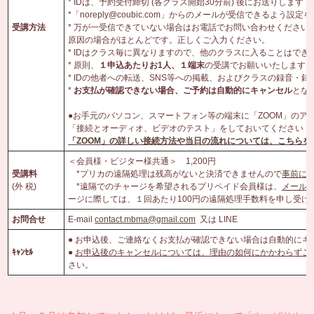
* IDは、予約受付締切 (各クラス開始30分前) 後にお送りします
*「noreply@coubic.com」からのメールが受信できるよう設
受講方法
* 万が一受信できていない場合はお電話でお問い合わせください
原因の場合がほとんどです。正しくご入力ください。
* IDはクラス毎に異なりますので、他のクラスに入ることはでき
* 原則、
１申込あたりお
1
人、１端末
の受講でお願いいたします
* IDの他者への転送、SNS等への掲載、およびクラスの録音・
*
お支払が確認できない場合、ご予約は自動的にキャンセル
とな
●お手元のパソコン、スマートフォン等の端末に「ZOOM」のア
「接続とオーディオ、ビデオのテスト」をしておいてください
「
ZOOM
」の詳しい接続方法や当日の流れについては、こちらを
＜会員様・ビジター様共通＞ 1,200円
受講料
*プリカの遠隔処理は残高がないと決済できませんので
事前にW
(
外 税)
*
遠隔でのチャージを希望されるプリペイド会員様は、
メール
ージに際しては、１回あたり100円の遠隔処理手数料を申し受けま
お問合せ
E-mail
contact.mbma@gmail.com
又は LINE
● お申込後、ご連絡なくお支払が確認できない場合は自動的にキ
ｷｬﾝｾﾙ
●
お申込後のキャンセルについては、理由の如何にかかわらずご
さい。