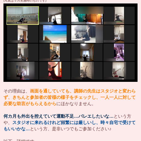
(写真は５月実施時のものです)
その理由は、
画面を通していても、講師の先生はスタジオと変わら
ず、きちんと参加者の皆様の様子をチェックし、一人一人に対して
必要な助言がもらえるから
にほかなりません。
何カ月も外出を控えていて運動不足…バレエしたいな…
という方
や、
スタジオに来れるけれど頻繁には厳しいし、時々自宅で受けて
もいいかな…
という方、是非いつでもご参加ください♪