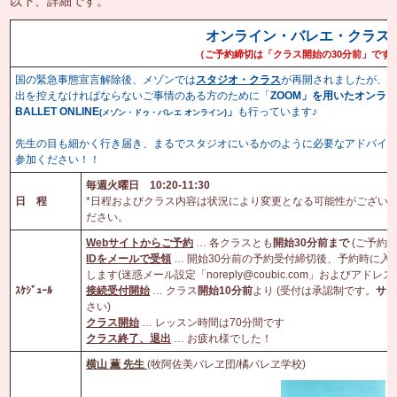
以下、詳細です。
オンライン・バレエ・クラス
（ご予約締切は「クラス開始の
30
分前」です
国の緊急事態宣言解除後、メゾンでは
スタジオ・クラ
ス
が再開されましたが、
出を控えなければならないご事情のある方のために
「
ZOOM
」を用いたオンラ
BALLET ONLINE
」
も行っています♪
(
メゾン・ドゥ・バレエ
オンライン
)
先生の目も細かく行き届き、まるでスタジオにいるかのように必要なアドバイ
参加ください！！
毎週火曜日
10:20-11:30
日 程
*日程およびクラス内容は状況により変更となる可能性がござい
ださい。
Web
サイトからご予約
… 各クラスとも
開始
30
分前まで
(ご予約
ID
をメールで受領
… 開始30分前の予約受付締切後、予約時に
します(迷惑メール設定「noreply@coubic.com」およびア
ｽｹｼﾞｭｰﾙ
接続受付開始
… クラス
開始
10
分前
より (受付は承認制です。
サ
さい)
クラス開始
…
レッスン時間は70分間です
クラス終了、退出
… お疲れ様でした！
横山
薫
先生
(
牧阿佐美バレヱ団/橘バレヱ学校)