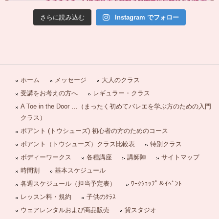
さらに読み込む
Instagram でフォロー
ホーム
メッセージ
大人のクラス
受講をお考えの方へ
レギュラー・クラス
A Toe in the Door …（まったく初めてバレエを学ぶ方のための入門
クラス）
ポアント (トウシューズ) 初心者の方のためのコース
ポアント（トウシューズ）クラス比較表
特別クラス
ボディーワークス
各種講座
講師陣
サイトマップ
時間割
基本スケジュール
各週スケジュール（担当予定表）
ﾜｰｸｼｮｯﾌﾟ＆ｲﾍﾞﾝﾄ
レッスン料・規約
子供のｸﾗｽ
ウェアレンタルおよび商品販売
貸スタジオ