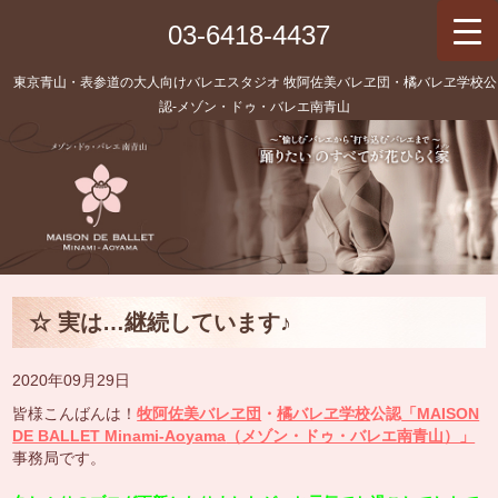
03-6418-4437
東京青山・表参道の大人向けバレエスタジオ 牧阿佐美バレヱ団・橘バレヱ学校公
認‐メゾン・ドゥ・バレエ南青山
☆ 実は…継続しています♪
2020年09月29日
皆様こんばんは！
牧阿佐美バレヱ団
・
橘バレヱ学校
公認
「MAISON
DE BALLET Minami-Aoyama
（メゾン・ドゥ・バレエ南青山）」
事務局です。