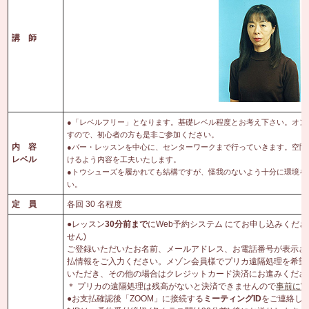
講 師
●「レベルフリー」となります。基礎レベル程度とお考え下さい。オン
すので、初心者の方も是非ご参加ください。
内 容
●バー・レッスンを中心に、センターワークまで行っていきます。空間
レベル
けるよう内容を工夫いたします。
●トウシューズを履かれても結構ですが、怪我のないよう十分に環境を
い。
定 員
各回 30 名程度
●レッスン
30
分前まで
にWeb予約システム にてお申し込みください
せん)
ご登録いただいたお名前、メールアドレス、お電話番号が表示さ
払情報をご入力ください。メゾン会員様でプリカ遠隔処理を希望
いただき、その他の場合はクレジットカード決済にお進みくださ
＊ プリカの遠隔処理は残高がないと決済できませんので
事前にW
●お支払確認後「ZOOM」に接続する
ミーティング
ID
をご連絡し