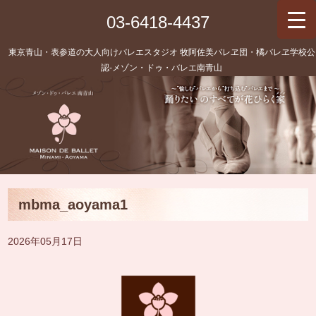
03-6418-4437
東京青山・表参道の大人向けバレエスタジオ 牧阿佐美バレヱ団・橘バレヱ学校公
認‐メゾン・ドゥ・バレエ南青山
mbma_aoyama1
2026年05月17日