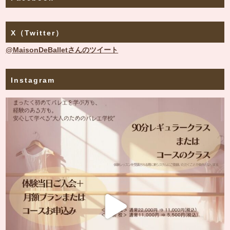
X（Twitter）
@MaisonDeBalletさんのツイート
Instagram